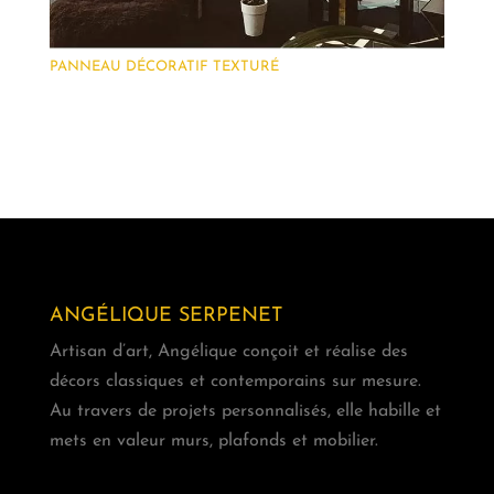
PANNEAU DÉCORATIF TEXTURÉ
ANGÉLIQUE SERPENET
Artisan d’art, Angélique conçoit et réalise des
décors classiques et contemporains sur mesure.
Au travers de projets personnalisés, elle habille et
mets en valeur murs, plafonds et mobilier.