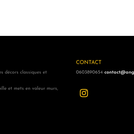
CONTACT
es décors classiques et
0603890654
contact@ange
ille et mets en valeur murs,