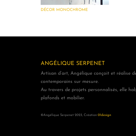
DÉCOR MONOCHROME
ANGÉLIQUE SERPENET
Artisan d’art, Angélique conçoit et réalise d
contemporains sur mesure.
Au travers de projets personnalisés, elle hab
plafonds et mobilier.
©Angélique Serpenet 2023, Création
01design