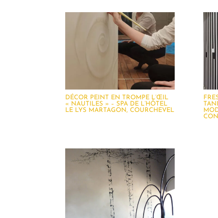
DÉCOR PEINT EN TROMPE L’ŒIL
FRE
« NAUTILES » – SPA DE L’HÔTEL
TAN
LE LYS MARTAGON, COURCHEVEL
MOD
CON