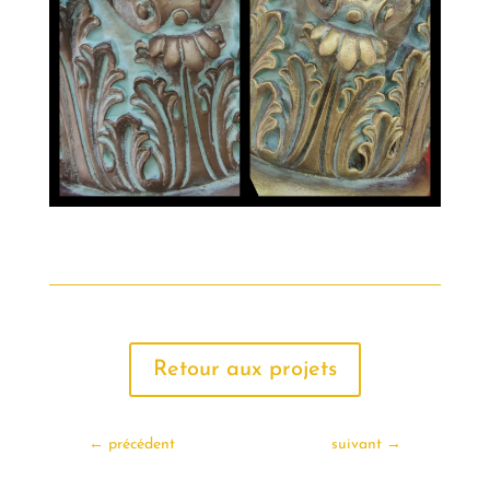
Retour aux projets
←
précédent
suivant
→